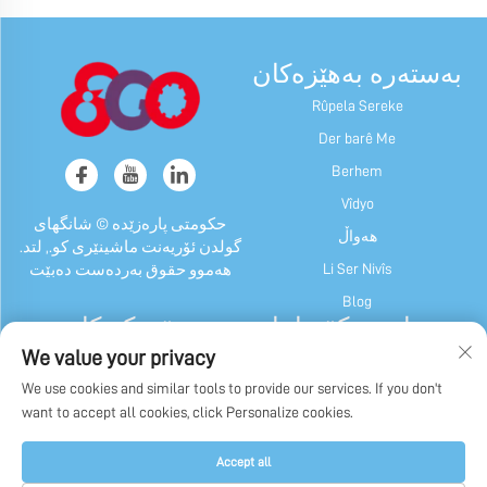
بەستەرە بەهێزەکان
Rûpela Sereke
Der barê Me
Berhem
Vîdyo
حکومتی پارەزێدە © شانگهای
هەواڵ
گولدن ئۆریەنت ماشینێری کو., لتد.
Li Ser Nivîs
هەموو حقوق بەردەست دەبێت
Blog
دربارەی کۆمپانیا
پڕۆدەکتەکان
We value your privacy
پڕۆفایلی شەرکەت
Destpêkên Malxa û Çiklet
We use cookies and similar tools to provide our services. If you don't
دەروازەی مێژوو
Mâşîna Çokolat
want to accept all cookies, click Personalize cookies.
Mashîna Paketkirina Şek, Gom, û
Nîşana Fabrîkê
Ciçoklate
Politîka veşartîbûnê
Accept all
Masînên Din