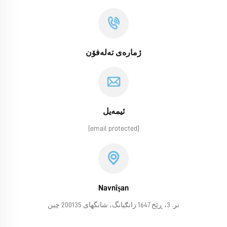
ژمارەی تەلەفۆن
ئیمەیل
[email protected]
Navnîşan
نر. 3، ڕێخ 1647 زانګیانگ، شانگهای 200135 چین