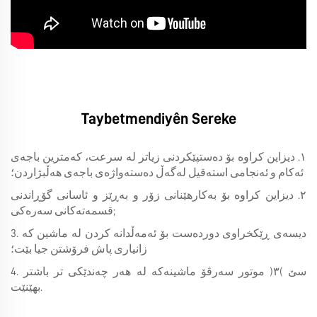
Taybetmendiyên Sereke
١. دیزاین کراوە بۆ دەستپێکردنی زیاتر لە سرعت، کەمترین باجەی
ئەکام و ئەنجامی استەقیل لەگەڵ دەستەواژەی باجەی هەڵبژاردن؛
٢. دیزاین کراوە بۆ بەکارهێنانی زۆر و بەڕێز و ئاسانی گۆڕاندنی
قسمەتەکانی سەرەکی;
3. دیسەی ڕێکخراوی دوردەست بۆ ئەمەڵدانە کردن لە ماشین کە
زانیاری پاش فرۆشتن جیا بێت؛
4. سێ (٣) موتور سەرڤۆ ماشینەکە لە هەر چەندێکی تر باشتر
بهێنێت.