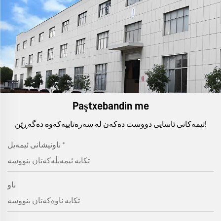
Paştxebandin me
تیمەکانی ئاسایی دووست دەکەن لە سەرەتاییەکەوە دەگەڕێن!
*
ناونیشانی ئیمەیل
ناو