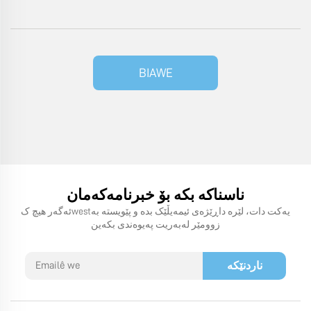
BIAWE
ناسناکە بکە بۆ خبرنامەکەمان
ئەگەر هیچ کwestیەکت دات، لێرە داڕێژەی ئیمەیڵێک بدە و پێویستە بە
زوومێر لەبەریت پەیوەندی بکەین
ناردنێکە