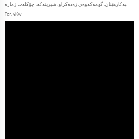
بەکارهێنان: گومەکەوەی زەدەکراو، شیرینەکە، چۆکلەت ژمارە.
Tor: 4Kw