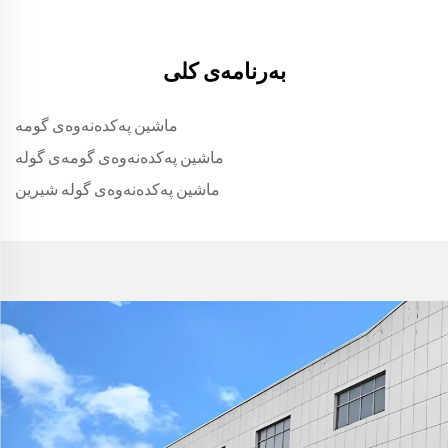
بەرنامەی کلی
ماشین پەکدەنەوەی گومە
ماشین پەکدەنەوەی گومەی گولە
ماشین پەکدەنەوەی گولە شیرین