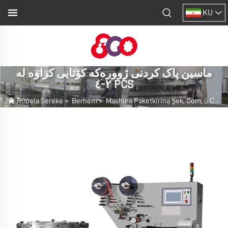
KU
ماسین پاک کردنی ژوورەکە کۆتایی کراوە لە
٢-٤ PCS
Rûpela Sereke
>
Berhem
>
Mashîna Paketkirina Şek, Gom, û Ciçoklate