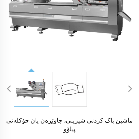
ماشین پاک کردنی شیرینی، چاوێڕەن یان چۆکلەتی
پیلۆو