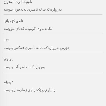
ناونیشانی تەلەفون
ناوی کۆمپانیا
Fax
Welat
*
پەیام