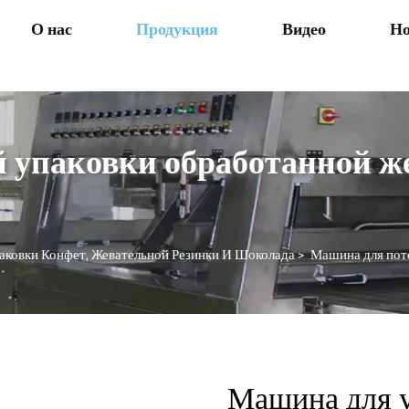
О нас
Продукция
Видео
Но
 упаковки обработанной ж
ковки Конфет, Жевательной Резинки И Шоколада
>
Машина для поточ
Машина для у