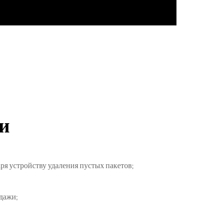
и
ря устройству удаления пустых пакетов;
дажи;