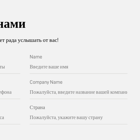
нами
т рада услышать от вас!
Name
Company Name
Страна