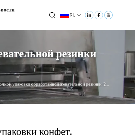
вости
RU
евательной резинки
ной упаковки обработанной жевательной резинки (2-4 шт.)
паковки конфет,