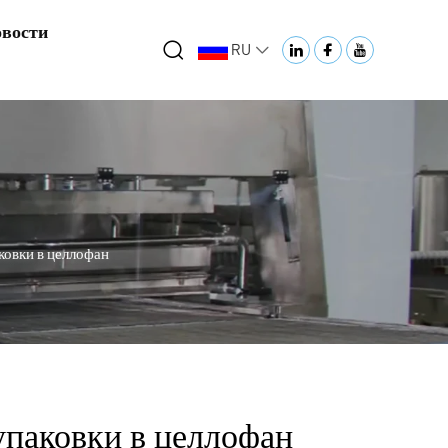
вости
RU
ковки в целлофан
паковки в целлофан