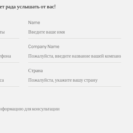
т рада услышать от вас!
Name
Company Name
Страна