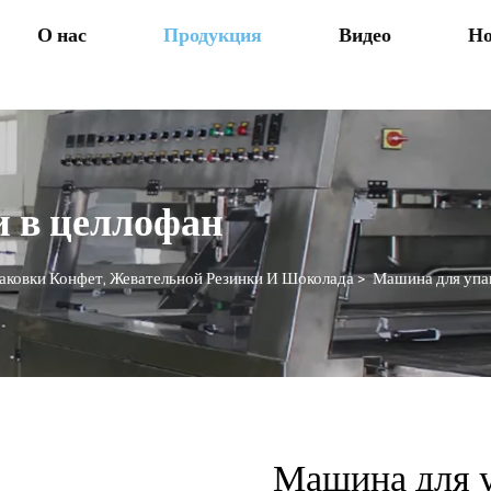
О нас
Продукция
Видео
Но
 в целлофан
ковки Конфет, Жевательной Резинки И Шоколада
>
Машина для упа
Машина для у