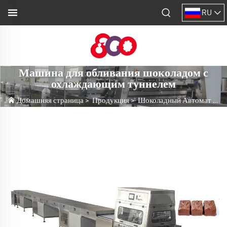
RU
Машина для обливания шоколадом с
охлаждающим туннелем
Домашняя страница
>
Продукция
>
Шоколадный Автомат
>
М