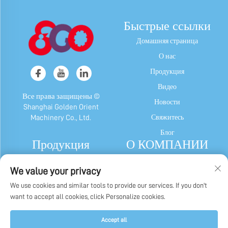
Быстрые ссылки
Домашняя страница
О нас
Продукция
Видео
Все права защищены ©
Новости
Shanghai Golden Orient
Свяжитесь
Machinery Co., Ltd.
Блог
Продукция
О КОМПАНИИ
Машина для Конфет и
Профиль компании
We value your privacy
Жевательной Резинки
Наша история
We use cookies and similar tools to provide our services. If you don't
Шоколадный Автомат
Заводской дисплей
want to accept all cookies, click Personalize cookies.
Машина Для Упаковки Конфет,
Политика конфиденциальности
Жевательной Резинки И Шоколада
Accept all