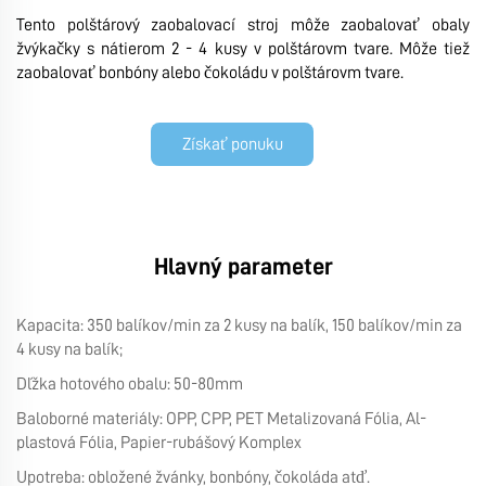
Tento polštárový zaobalovací stroj môže zaobalovať obaly
žvýkačky s nátierom 2 - 4 kusy v polštárovm tvare. Môže tiež
zaobalovať bonbóny alebo čokoládu v polštárovm tvare.
Získať ponuku
Hlavný parameter
Kapacita: 350 balíkov/min za 2 kusy na balík, 150 balíkov/min za
4 kusy na balík;
Dĺžka hotového obalu: 50-80mm
Baloborné materiály: OPP, CPP, PET Metalizovaná Fólia, Al-
plastová Fólia, Papier-rubášový Komplex
Upotreba: obložené žvánky, bonbóny, čokoláda atď.