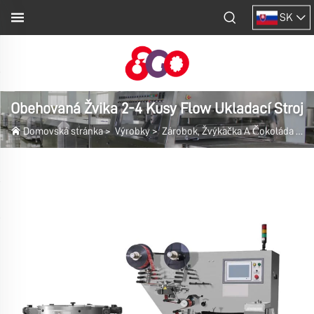
SK
Obehovaná Žvika 2-4 Kusy Flow Ukladací Stroj
Domovská stránka
>
Výrobky
>
Zárobok, Žvýkačka A Čokoláda Obalovací Stroj