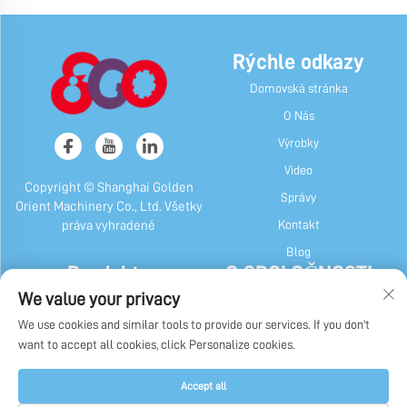
Rýchle odkazy
Domovská stránka
O Nás
Výrobky
Video
Copyright © Shanghai Golden
Správy
Orient Machinery Co., Ltd. Všetky
Kontakt
práva vyhradené
Blog
Produkty
O SPOLOČNOSTI
We value your privacy
Bonbónový a žvýkačkový stroj
Profil spoločnosti
We use cookies and similar tools to provide our services. If you don't
Čokoládový Automat
Náš dejiny
want to accept all cookies, click Personalize cookies.
Zárobok, Žvýkačka A Čokoláda
Továrenské zobrazenie
Obalovací Stroj
Zásady ochrany súkromia
Accept all
Iné Stroje