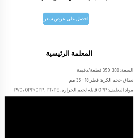
احصل على عرض سعر
المعلمة الرئيسية
السعة: 300-350 قطعة/دقيقة
نطاق حجم الكرة: قطر 18 - 35 مم
مواد التغليف: OPP قابلة لختم الحرارة، PVC، OPP/CPP، PT/PE