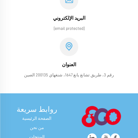
البريد الإلكتروني
[email protected]
العنوان
رقم 3، طريق تشانغ يانغ 1647، شنغهاي 200135 الصين
روابط سريعة
الصفحة الرئيسية
من نحن
المنتجات