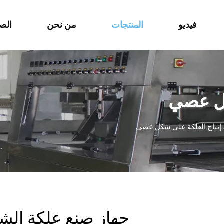
فيديو
المنتجات
من نحن
الص
كل عصي
إنتاج العلكة على شكل عصي
جهاز صنع علكة الش