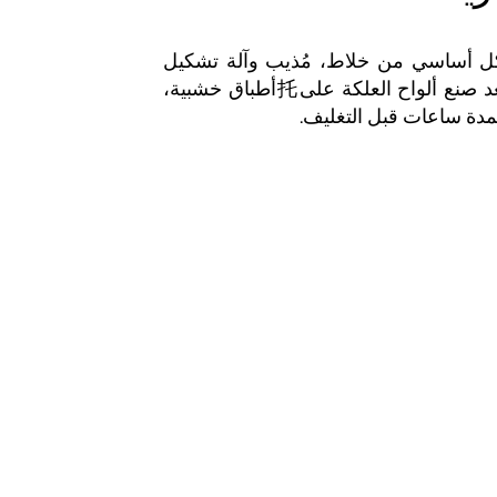
كل أساسي من خلاط، مُذيب وآلة تشكيل
ألواح العلكة مع جهاز جمع الألواح. بعد صنع ألواح العلكة على托أطباق خشبية،
لمدة ساعات قبل التغليف.