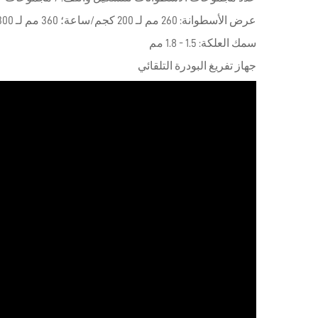
عرض الأسطوانة: 260 مم لـ 200 كجم/ساعة؛ 360 مم لـ 300 كجم/ساعة
سمك العلكة: 1.5 - 1.8 مم
جهاز تفريغ البودرة التلقائي