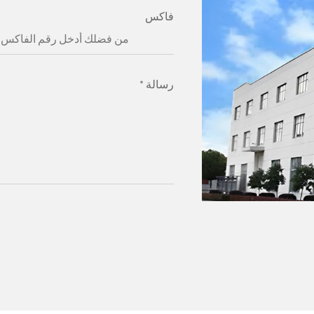
فاكس
رسالة
*