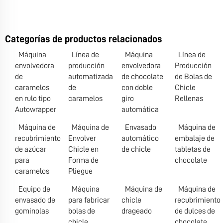
Categorías de productos relacionados
Máquina
Línea de
Máquina
Línea de
envolvedora
producción
envolvedora
Producción
de
automatizada
de chocolate
de Bolas de
caramelos
de
con doble
Chicle
en rulo tipo
caramelos
giro
Rellenas
Autowrapper
automática
Máquina de
Máquina de
Envasado
Máquina de
recubrimiento
Envolver
automático
embalaje de
de azúcar
Chicle en
de chicle
tabletas de
para
Forma de
chocolate
caramelos
Pliegue
Equipo de
Máquina
Máquina de
Máquina de
envasado de
para fabricar
chicle
recubrimiento
gominolas
bolas de
drageado
de dulces de
chicle
chocolate