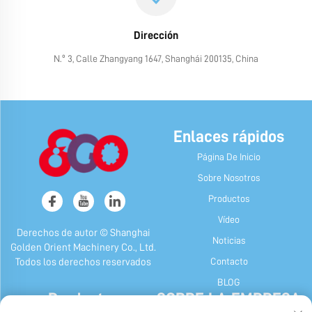
Dirección
N.º 3, Calle Zhangyang 1647, Shanghái 200135, China
Enlaces rápidos
Página De Inicio
Sobre Nosotros
Productos
Vídeo
Derechos de autor © Shanghai
Noticias
Golden Orient Machinery Co., Ltd.
Contacto
Todos los derechos reservados
BLOG
Productos
SOBRE LA EMPRESA