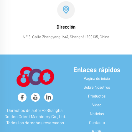
Dirección
N.º 3, Calle Zhangyang 1647, Shanghái 200135, China
Enlaces rápidos
Página de inicio
Sobre Nosotros
Productos
Vídeo
Derechos de autor © Shanghai
Noticias
Golden Orient Machinery Co., Ltd.
Contacto
Todos los derechos reservados
BLOG