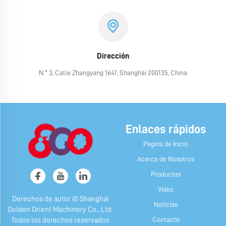
Dirección
N.º 3, Calle Zhangyang 1647, Shanghái 200135, China
Enlaces rápidos
Página de Inicio
Acerca de Nosotros
Productos
Video
Derechos de autor © Shanghai
Noticias
Golden Orient Machinery Co., Ltd.
Contacto
Todos los derechos reservados