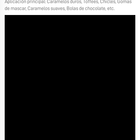
Aplicación principal: Caramelos duros, Toffees, Chicles, Gomas
de mascar, Caramelos suaves, Bolas de chocolate, etc.