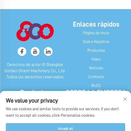
Enlaces rápidos
Página de inicio
Sobre Nosotros
Productos
Vídeo
Derechos de autor © Shanghai
Noticias
Golden Orient Machinery Co., Ltd.
Contacto
Todos los derechos reservados
BLOG
Productos
SOBRE LA EMPRESA
We value your privacy
Máquina de Caramelos y Chicle
Perfil de la empresa
We use cookies and similar tools to provide our services. If you don't
Máquina De Chocolate
Nuestra Historia
want to accept all cookies, click Personalize cookies.
Máquina de Envase de Caramelos,
Exhibición de fábrica
Chicle y Chocolate
Política de privacidad
Accept all