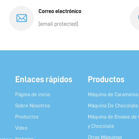
Correo electrónico
[email protected]
Enlaces rápidos
Productos
Página de inicio
Máquina de Caramelos 
Sobre Nosotros
Máquina De Chocolate
Productos
Máquina de Envase de 
y Chocolate
Vídeo
Otras Máquinas