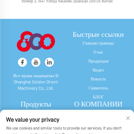
Номер 3, 1647 Улица Чжанян, Шанхай 200135 Китай
Быстрые ссылки
Главная страница
О нас
Продукция
Видео
Все права защищены ©
Новости
Shanghai Golden Orient
Свяжитесь
Machinery Co., Ltd.
БЛОГ
Продукты
О КОМПАНИИ
Машина для Конфет и
Профиль компании
We value your privacy
Жевательной Резинки
Наша история
We use cookies and similar tools to provide our services. If you don't
Шоколадный Автомат
Заводской дисплей