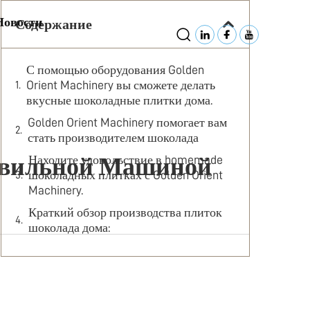
Новости
Содержание
С помощью оборудования Golden
Orient Machinery вы сможете делать
вкусные шоколадные плитки дома.
Golden Orient Machinery помогает вам
стать производителем шоколада
Находите удовольствие в homemade
авильной Машиной
шоколадных плитках с Golden Orient
Machinery.
Краткий обзор производства плиток
шоколада дома: