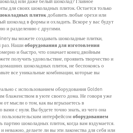
 шоколад или даже белый шоколад? Главное
нты для своих шоколадных плиток. Остается только
шоколадных плиток
добавить любые орехи или
ый шоколад в формы и охладить. Вскоре у вас будут
ию и разделению с другими.
inery вы можете создавать шоколадные плитки,
й раз. Наши
оборудования для изготовления
мерно и быстро, что означает конец двойным
жете получить удовольствие, проявить творчество и
 домашних шоколадных плиток, не беспокоясь о
вьте все уникальные комбинации, которые вы
еально с использованием оборудования Golden
ым блаженством в уюте своего дома. Не говоря уже
м от мысли о том, как вы вгрызаетесь в
ами с нуля. Вы будете точно знать, из чего она
шим пользовательским интерфейсом
оборудованием
ть партию шоколадных плиток, когда вам вздумается.
и неважно, делаете ли вы эти лакомства для себя или