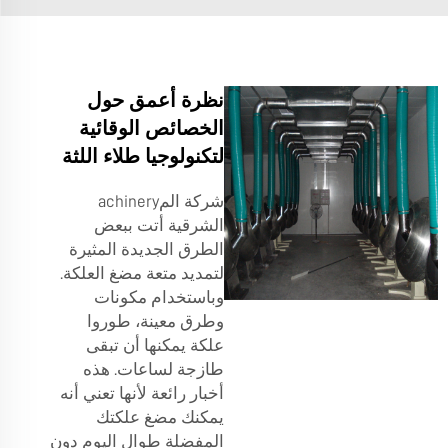
نظرة أعمق حول
الخصائص الوقائية
لتكنولوجيا طلاء اللثة
شركة المachinery
الشرقية أتت ببعض
الطرق الجديدة المثيرة
لتمديد متعة مضغ العلكة.
وباستخدام مكونات
وطرق معينة، طوروا
علكة يمكنها أن تبقى
طازجة لساعات. هذه
أخبار رائعة لأنها تعني أنه
يمكنك مضغ علكتك
المفضلة طوال اليوم دون