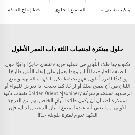
ماكينة تغليف علكة العصا
آلة صنع الحلوى الجيلاتينية أو Gummy
خط إنتاج العلكة المحشوة بالمركز، آلات صنع علكة مينتوس
حلول مبتكرة لمنتجات اللثة ذات العمر الأطول
تكنولوجيا طلاء اللُّبان هي عملية فريدة تنشئ حاجزًا واقِيًا حول
الطبقة الخارجية لللُّبان. وهذا يعمل على إبقاء اللُّبان طازجًا
ولذيذًا لفترة أطول. فهو يحتفظ بكل النكهات الشهية ويمنع
اللُّبان من أن يصبح صلبًا أو لزجًا، كما يحدث إذا تعرض للهواء أو
الرطوبة. تستخدم شركة Golden Orient Machinery تقنيات ذكية
ومبتكرة لضمان أن يكون طلاء اللُّبان الخاص بهم من الدرجة
الأولى. مما يعني أنه عندما تمضغ اللُّبان المفضل لديك، فإن
النكهة تدوم لفترة طويلة جدًا!