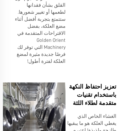
القلق بشأن فقدانها
لطعمها أو تغيير شعورها.
ستتمتع بتجربة أفضل أثناء
مضغ العلكة، بفضل
الاقتراحات المتقدمة في
Golden Orient
Machinery التي توفر لك
فرصًا جديدة مثيرة لمضغ
العلكة لفترة أطول!
تعزيز احتفاظ النكهة
باستخدام تقنيات
متقدمة لطلاء اللثة
الغشاء الخاص الذي
يغطي العلكة هو ما يبقيها
طازجة ولذيذة! اعتبره