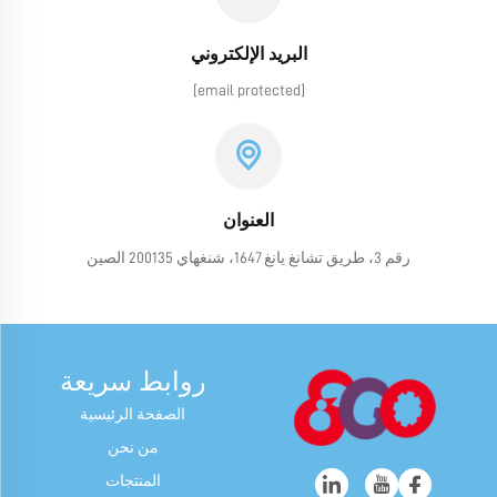
البريد الإلكتروني
[email protected]
العنوان
رقم 3، طريق تشانغ يانغ 1647، شنغهاي 200135 الصين
روابط سريعة
الصفحة الرئيسية
من نحن
المنتجات