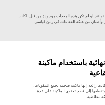
Golden Orient Machinery لتصنيع العلكة هي ميزة مُغيِّرة للقواعد. لو لم تكن هذه المعدات موجودة من قبل، لكانت
نان وأطنان من علكة الفقاعات في زمن قياسي.
نهائية باستخدام ماكينة
اعية
انت رائعة. إنها ماكينة ضخمة تجمع المكونات،
تقطعها إلى قطع. تحتوي الماكينة على عدة
كة مطاطية.