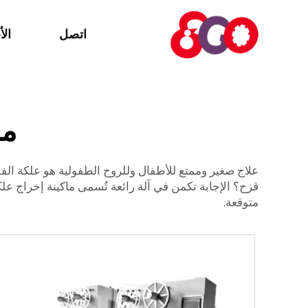
اتصل
الأ
ما
علاج صغير وممتع للأطفال وللروح الطفولية هو علكة الف
قزح؟ الإجابة تكمن في آلة رائعة تُسمى ماكينة إخراج عل
متوقعة.