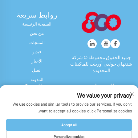
روابط سريعة
الصفحة الرئيسية
من نحن
المنتجات
فيديو
جميع الحقوق محفوظة © شركة
الأخبار
شنغهاي جولدن أورينت للماكينات
اتصل
المحدودة
المدونة
المنتجات
عن الشركة
We value your privacy
آلة الحلوى والعلكة
ملف الشركة
We use cookies and similar tools to provide our services. If you don't
جهاز شوكولاتة
تاريخنا
want to accept all cookies, click Personalize cookies.
ماكينة تغليف الحلوى والعلكة
عرض المصنع
وشوكولاتة
سياسة الخصوصية
Accept all
آلات أخرى
Personalize cookies