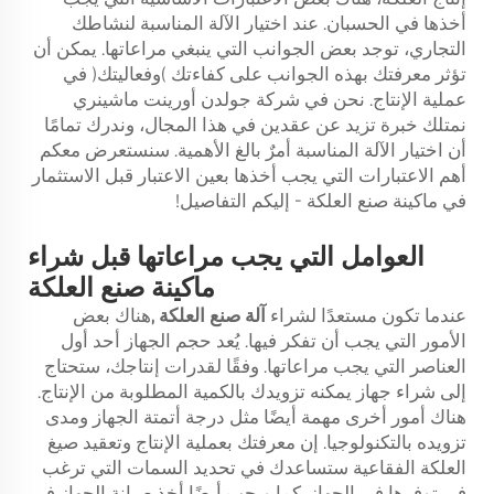
أخذها في الحسبان. عند اختيار الآلة المناسبة لنشاطك
التجاري، توجد بعض الجوانب التي ينبغي مراعاتها. يمكن أن
تؤثر معرفتك بهذه الجوانب على كفاءتك (وفعاليتك) في
عملية الإنتاج. نحن في شركة جولدن أورينت ماشينري
نمتلك خبرة تزيد عن عقدين في هذا المجال، وندرك تمامًا
أن اختيار الآلة المناسبة أمرٌ بالغ الأهمية. سنستعرض معكم
أهم الاعتبارات التي يجب أخذها بعين الاعتبار قبل الاستثمار
في ماكينة صنع العلكة - إليكم التفاصيل!
العوامل التي يجب مراعاتها قبل شراء
ماكينة صنع العلكة
عندما تكون مستعدًا لشراء
آلة صنع العلكة
,
هناك بعض
الأمور التي يجب أن تفكر فيها. يُعد حجم الجهاز أحد أول
العناصر التي يجب مراعاتها. وفقًا لقدرات إنتاجك، ستحتاج
إلى شراء جهاز يمكنه تزويدك بالكمية المطلوبة من الإنتاج.
هناك أمور أخرى مهمة أيضًا مثل درجة أتمتة الجهاز ومدى
تزويده بالتكنولوجيا. إن معرفتك بعملية الإنتاج وتعقيد صيغ
العلكة الفقاعية ستساعدك في تحديد السمات التي ترغب
في توفرها في الجهاز. كما ويجب أيضًا أخذ صيانة الجهاز في