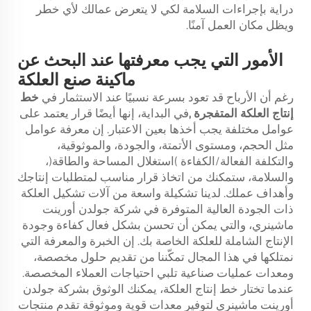
دراية بإجراءات السلامة لكي لا يتعرض عمالك لأي خطر
ويظل مكان العمل آمنًا.
الأمور التي يجب معرفتها عند البحث عن
ماكينة صنع العلكة
رغم أن الأرباح قد تعود بسرعة نسبيًا عند الاستثمار في
خط
إنتاج العلكة المتفجرة
,
في البداية، إنها أيضًا قرار يعتمد على
عوامل مختلفة يجب أخذها بعين الاعتبار. إن معرفة عوامل
مثل الحجم، ومستوى الأتمتة، والجودة، والموثوقية،
والتكلفة الفعالة/الكفاءة (استغلال المساحة والطاقة)،
والسلامة، ستمكنك من اتخاذ قرار مناسب لمتطلبات إنتاجك
وأهداف عملك. لدينا تشكيلة واسعة من آلات تشكيل العلكة
ذات الجودة العالية المتوفرة في شركة جولدن أورينت
ماشينري، والتي يمكن أن تحسن بشكل فعال كفاءة وجودة
الإنتاج الشاملة للعلكة الخاصة بك. إن الخبرة والمعرفة التي
نمتلكها في هذا المجال تمكّننا من تقديم حلول مخصصة،
ومعدات عمليات صناعية تلبي احتياجات العملاء المخصصة.
عندما تختار خط إنتاج العلكة، يمكنك الوثوق بشركة جولدن
أورينت ماشينري لتوفير معدات قوية وموثوقة تقدم منتجات