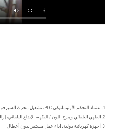
1. اعتماد التحكم الأوتوماتيكي PLC، تشغيل محرك السيرفو، سهل الصيانة والتنظيف.
2. الطهي التلقائي ومزج اللون / النكهة، الإيداع التلقائي، إزالة القالب التلقائي للحلوى.
3. أجهزة كهربائية دولية، أداء عمل مستقر بدون أعطال