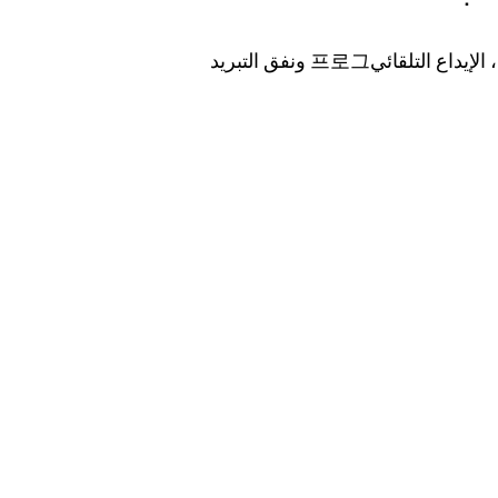
هذه خط إيداع الحلوى يتضمن الطهي، الإيداع التلقائي프로그 ونفق التبريد