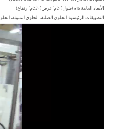
الأبعاد العامة 16م(طول)×2م(عرض)×2.7م(ارتفاع)
التطبيقات الرئيسية: الحلوى الصلبة، الحلوى الملونة، الحلوى 