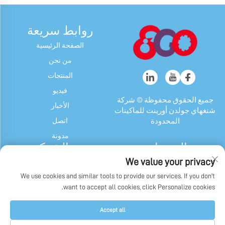
روابط سريعة
الصفحة الرئيسية
من نحن
المنتجات
فيديو
جميع الحقوق محفوظة © شركة
الأخبار
شنغهاي جولدن أورينت للماكينات
اتصل
المحدودة
مدونة
المنتجات
عن الشركة
We value your privacy
آلة الحلوى والعلكة
ملف الشركة
We use cookies and similar tools to provide our services. If you don't
جهاز شوكولاتة
تاريخنا
want to accept all cookies, click Personalize cookies.
ماكينة تغليف الحلوى والعلكة
عرض المصنع
وشوكولاتة
سياسة الخصوصية
Accept all
آلات أخرى