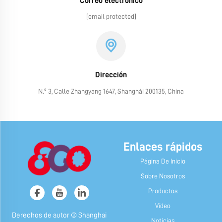
Correo electrónico
[email protected]
Dirección
N.º 3, Calle Zhangyang 1647, Shanghái 200135, China
Enlaces rápidos
Página De Inicio
Sobre Nosotros
Productos
Vídeo
Derechos de autor © Shanghai
Noticias