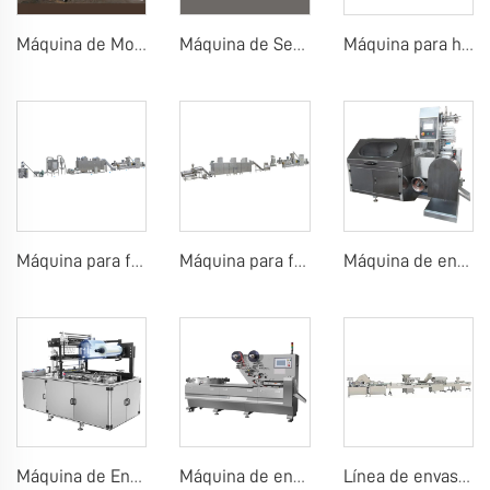
Máquina de Molino de Bolas de Chocolate Molino de Bolas de Chocolate con Concha
Máquina de Secado de Semillas de Cacao Máquina de Molienda de Polvo de Cacao Máquinas de Prensado de Cacao
Máquina para hacer galletas de obleas
Máquina para fabricar polvo de arroz para bebés
Máquina para fabricar arroz inflado, bola de arroz, barra de arroz
Máquina de envolver piruletas
Máquina de Envoltura con Celofán
Máquina de envasado de almohadillas de caramelos, chicle o chocolate
Línea de envasado por conteo de chicles o caramelos en tableta