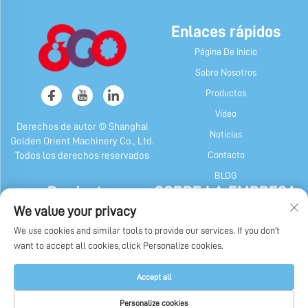
Enlaces rápidos
Página De Inicio
Sobre Nosotros
Productos
Vídeo
Derechos de autor © Shanghai
Noticias
Golden Orient Machinery Co., Ltd.
Contacto
Todos los derechos reservados
BLOG
Productos
SOBRE LA EMPRESA
We value your privacy
Máquina de Caramelos y Chicle
Perfil de la empresa
We use cookies and similar tools to provide our services. If you don't
Máquina De Chocolate
Nuestra Historia
want to accept all cookies, click Personalize cookies.
Máquina de Envase de Caramelos,
Exhibición de fábrica
Chicle y Chocolate
Política de privacidad
Accept all
Otras Máquinas
Personalize cookies