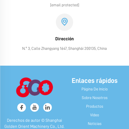
[email protected]
Dirección
N.º 3, Calle Zhangyang 1647, Shanghái 200135, China
Enlaces rápidos
Página De Inicio
Sobre Nosotros
Productos
Vídeo
Derechos de autor © Shanghai
Noticias
Golden Orient Machinery Co., Ltd.