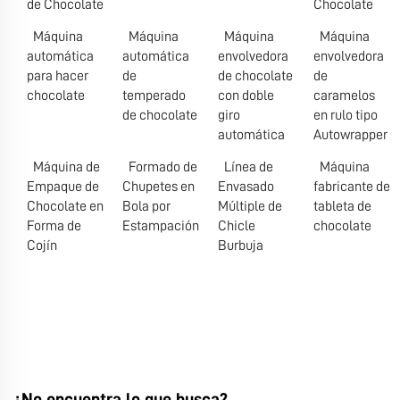
de Chocolate
Chocolate
Máquina
Máquina
Máquina
Máquina
automática
automática
envolvedora
envolvedora
para hacer
de
de chocolate
de
chocolate
temperado
con doble
caramelos
de chocolate
giro
en rulo tipo
automática
Autowrapper
Máquina de
Formado de
Línea de
Máquina
Empaque de
Chupetes en
Envasado
fabricante de
Chocolate en
Bola por
Múltiple de
tableta de
Forma de
Estampación
Chicle
chocolate
Cojín
Burbuja
¿No encuentra lo que busca?