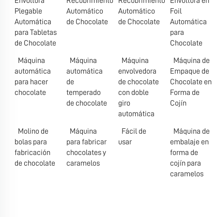
Envoltura
Recubrimiento
Recubrimiento
Envoltura en
Plegable
Automático
Automático
Foil
Automática
de Chocolate
de Chocolate
Automática
para Tabletas
para
de Chocolate
Chocolate
Máquina
Máquina
Máquina
Máquina de
automática
automática
envolvedora
Empaque de
para hacer
de
de chocolate
Chocolate en
chocolate
temperado
con doble
Forma de
de chocolate
giro
Cojín
automática
Molino de
Máquina
Fácil de
Máquina de
bolas para
para fabricar
usar
embalaje en
fabricación
chocolates y
forma de
de chocolate
caramelos
cojín para
caramelos