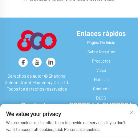
Enlaces rápidos
Página De Inicio
Sobre Nosotros
Productos
Vídeo
Derechos de autor © Shanghai
Noticias
Golden Orient Machinery Co., Ltd.
Contacto
Todos los derechos reservados
BLOG
Productos
SOBRE LA EMPRESA
We value your privacy
Máquina de Caramelos y Chicle
Perfil de la empresa
We use cookies and similar tools to provide our services. If you don't
Máquina De Chocolate
Nuestra Historia
want to accept all cookies, click Personalize cookies.
Máquina de Envase de Caramelos,
Exhibición de fábrica