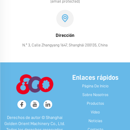
[email protected]
Dirección
N.º 3, Calle Zhangyang 1647, Shanghái 200135, China
Enlaces rápidos
Página De Inicio
Sobre Nosotros
Productos
Vídeo
Derechos de autor © Shanghai
Noticias
Golden Orient Machinery Co., Ltd.
Contacto
Todos los derechos reservados