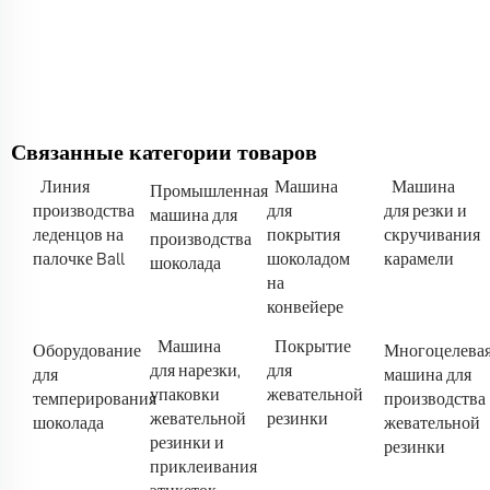
Связанные категории товаров
Линия
Машина
Машина
Промышленная
производства
для
для резки и
машина для
леденцов на
покрытия
скручивания
производства
палочке Ball
шоколадом
карамели
шоколада
на
конвейере
Машина
Покрытие
Оборудование
Многоцелева
для нарезки,
для
для
машина для
упаковки
жевательной
темперирования
производства
жевательной
резинки
шоколада
жевательной
резинки и
резинки
приклеивания