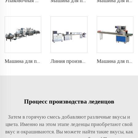
Упаковочная машина для шоколадных трюфелей или плиток конфет
Машина для покрытия шоколадом в барабане
Машина для изготовления шарообразных леденцов
Машина для производства твёрдых конфет
Линия производства жевательной резинки с начинкой, машины для производства жевательной резинки Mentos
Машина для поточной упаковки Подушка Упаковочная Машина для печенья, кексов, торта, хлеба
Процесс производства леденцов
Затем в горячую смесь добавляют различные вкусы и
цвета. Именно на этом этапе леденцы приобретают свой
вкус и окрашиваются. Вы можете найти такие вкусы, как