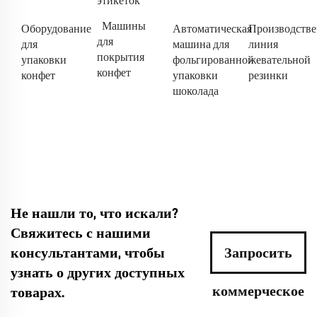
этикеток
Машины
Оборудование
Автоматическая
Производстве
для
для
машина для
линия
покрытия
упаковки
фольгированной
жевательной
конфет
конфет
упаковки
резинки
шоколада
Не нашли то, что искали?
Свяжитесь с нашими
консультантами, чтобы
Запросить
узнать о других доступных
коммерческое
товарах.