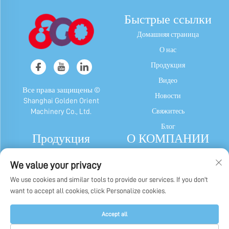
Быстрые ссылки
Домашняя страница
О нас
Продукция
Видео
Все права защищены ©
Новости
Shanghai Golden Orient
Свяжитесь
Machinery Co., Ltd.
Блог
Продукция
О КОМПАНИИ
Машина для Конфет и
Профиль компании
We value your privacy
Жевательной Резинки
Наша история
We use cookies and similar tools to provide our services. If you don't
Шоколадный Автомат
Заводской дисплей
want to accept all cookies, click Personalize cookies.
Машина Для Упаковки Конфет,
Политика конфиденциальности
Жевательной Резинки И Шоколада
Accept all
Другие Машины