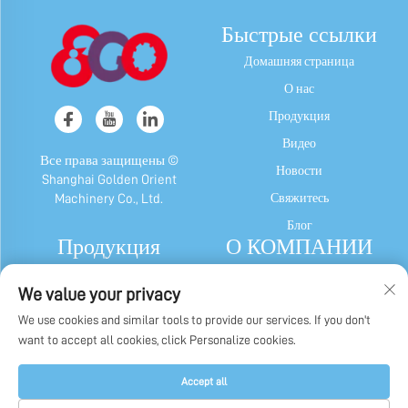
Быстрые ссылки
Домашняя страница
О нас
Продукция
Видео
Все права защищены ©
Новости
Shanghai Golden Orient
Свяжитесь
Machinery Co., Ltd.
Блог
Продукция
О КОМПАНИИ
Машина для Конфет и
Профиль компании
We value your privacy
Жевательной Резинки
Наша история
We use cookies and similar tools to provide our services. If you don't
Шоколадный Автомат
Заводской дисплей
want to accept all cookies, click Personalize cookies.
Машина Для Упаковки Конфет,
Политика конфиденциальности
Жевательной Резинки И Шоколада
Accept all
Другие Машины