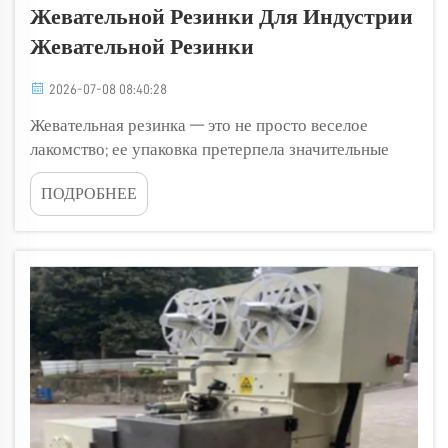
Жевательной Резинки Для Индустрии
Жевательной Резинки
2026-07-08 08:40:28
Жевательная резинка — это не просто веселое
лакомство; ее упаковка претерпела значительные
изменения. Некоторые упаковки яркие и красочные,
ПОДРОБНЕЕ
другие — экологичные. Это позволяет им выделяться
на полках и привлекать покупателей. Компании,
такие как Golden Orient Machinery, уже...