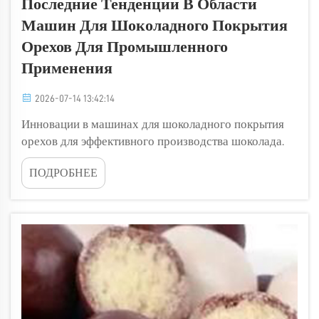
Последние Тенденции В Области
Машин Для Шоколадного Покрытия
Орехов Для Промышленного
Применения
2026-07-14 13:42:14
Инновации в машинах для шоколадного покрытия
орехов для эффективного производства шоколада.
Машины для шоколадного покрытия орехов
ПОДРОБНЕЕ
становятся всё более популярными в пищевой
промышленности. Эти машины позволяют быстро и
эффективно покрывать орехи вкусным шоколадом,
что способствует...