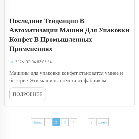
Последние Тенденции В
Автоматизации Машин Для Упаковки
Конфет В Промышленных
Применениях
2026-07-04 03:05:34
Машины для упаковки конфет становятся умнее и
быстрее. Эти машины помогают фабрикам
упаковывать конфеты, сохраняя их свежесть для
ПОДРОБНЕЕ
потребителей. Компания Golden Orient Machinery
возглавляет эти изменения. Новые технологии
позволяют машине для подушкообразной упаковки
конфет и шоколада работать с меньшими...
...
Назад
1
2
3
4
9
Далее