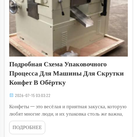
Подробная Схема Упаковочного
Процесса Для Машины Для Скрутки
Конфет В Обёртку
2026-07-15 03:03:22
Конфеты — это весёлая и приятная закуска, которую
любят многие люди, и их упаковка столь же важна,
как и сами конфеты. Машина для скручивания
ПОДРОБНЕЕ
обёртки конфет — это специальное устройство,
которое помогает аккуратно и плотно упаковывать