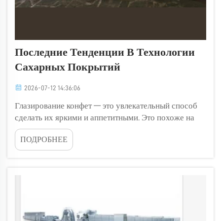
Последние Тенденции В Технологии
Сахарных Покрытий
2026-07-12 14:36:06
Глазирование конфет — это увлекательный способ
сделать их яркими и аппетитными. Это похоже на
нанесение блестящего покрытия, которое придаёт
ПОДРОБНЕЕ
им особый вид и ещё больше улучшает вкус. Новые
технологии меняют процесс глазирования конфет.
Компании, такие как Golden Orient Machinery ...