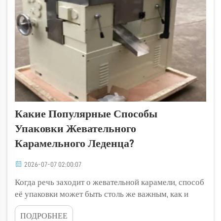
Какие Популярные Способы
Упаковки Жевательного
Карамельного Леденца?
2026-07-07 02:00:07
Когда речь заходит о жевательной карамели, способ
её упаковки может быть столь же важным, как и
вкус. Хорошая упаковка сохраняет свежесть
ПОДРОБНЕЕ
конфеты и одновременно придаёт ей