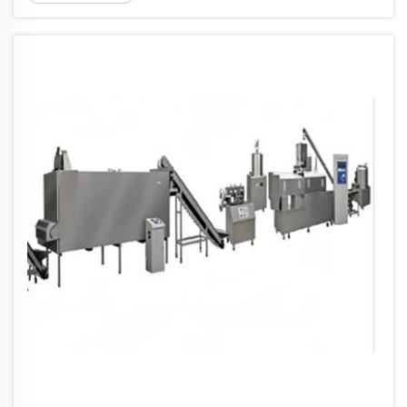
нибудь о том, как их производят? Шоколадный
автомат Maltesers играет ключевую роль в этом
процессе. Этот ма...