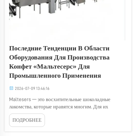
Последние Тенденции В Области
Оборудования Для Производства
Конфет «Мальтесерс» Для
Промышленного Применения
2026-07-09 13:46:16
Maltesers — это восхитительные шоколадные
лакомства, которые нравятся многим. Для их
массового производства требуются специальные
ПОДРОБНЕЕ
машины. Эти машины разработаны для фабрик и
позволяют выпускать Maltesers в крупном
масштабе. В компании Golden Orient Machinery мы