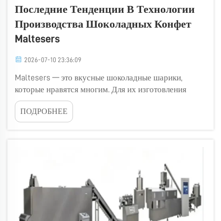
Последние Тенденции В Технологии
Производства Шоколадных Конфет
Maltesers
2026-07-10 23:36:09
Maltesers — это вкусные шоколадные шарики,
которые нравятся многим. Для их изготовления
требуются специальные машины, которые идеально
ПОДРОБНЕЕ
покрывают солод шоколадом. В компании Golden
Orient Machinery мы постоянно стремимся найти
новые способы усовершенствования этих машин.
Ведь любители шоколада ждут...