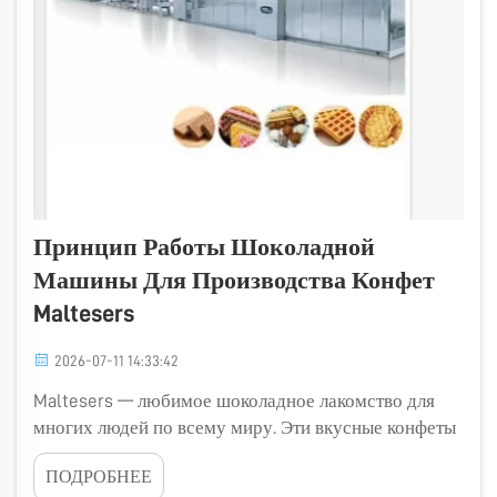
Принцип Работы Шоколадной
Машины Для Производства Конфет
Maltesers
2026-07-11 14:33:42
Maltesers — любимое шоколадное лакомство для
многих людей по всему миру. Эти вкусные конфеты
имеют хрустящую начинку из солода, покрытую
ПОДРОБНЕЕ
гладким шоколадом. Задумывались ли вы когда-