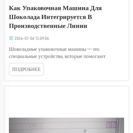
Как Упаковочная Машина Для
Шоколада Интегрируется В
Производственные Линии
2026-07-06 12:09:06
Шоколадные упаковочные машины — это
специальные устройства, которые помогают
кондитерам упаковывать и герметизировать
ПОДРОБНЕЕ
шоколадные батончики и другие сладости. Они
работают в составе производственных линий, где
различные станки и рабочие совместно
изготавливают шоколад. После того как шоколад
произведен, его необходимо...