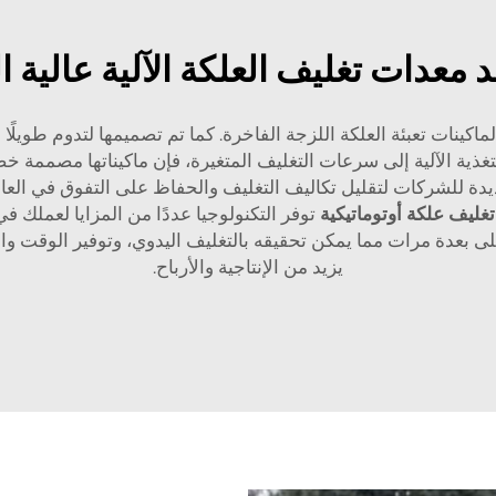
د معدات تغليف العلكة الآلية عالية ا
Golden Orient  مصدرًا موثوقًا لماكينات تعبئة العلكة اللزجة الفاخرة. كما تم تصميم
ة الآلية إلى سرعات التغليف المتغيرة، فإن ماكيناتها مصممة خصيص
غليف من Golden Orient Machinery رؤية جديدة للشركات لتقليل تكاليف التغليف والحفاظ عل
تغليف علكة أوتوماتيكية
توفر التكنولوجيا عددًا من المزايا لعملك ف
لى بعدة مرات مما يمكن تحقيقه بالتغليف اليدوي، وتوفير الوقت وال
يزيد من الإنتاجية والأرباح.