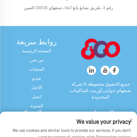
رقم 3، طريق تشانغ يانغ 1647، شنغهاي 200135 الصين
روابط سريعة
الصفحة الرئيسية
من نحن
المنتجات
فيديو
جميع الحقوق محفوظة © شركة
الأخبار
شنغهاي جولدن أورينت للماكينات
اتصل
المحدودة
المدونة
المنتجات
عن الشركة
We value your privacy
آلة الحلوى والعلكة
ملف الشركة
We use cookies and similar tools to provide our services. If you don't
جهاز شوكولاتة
تاريخنا