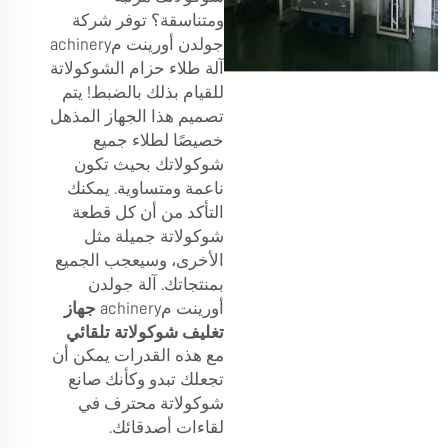
ومتناسقة؟ توفر شركة
جولدن أورينت مachinery
آلة طلاء حزام الشوكولاتة
للقيام بذلك بالضبط! يتم
تصميم هذا الجهاز المذهل
خصيصًا لطلاء جميع
شوكولاتك بحيث تكون
ناعمة ومتساوية. يمكنك
التأكد من أن كل قطعة
شوكولاتة جميلة مثل
الأخرى، وسيعجب الجميع
بمنتجاتك. آلة جولدن
أورينت مachinery
جهاز
تغليف شوكولاتة تلقائي
مع هذه القدرات يمكن أن
تجعلك تبدو وكأنك صانع
شوكولاتة محترف في
لقاءات أصدقائك.