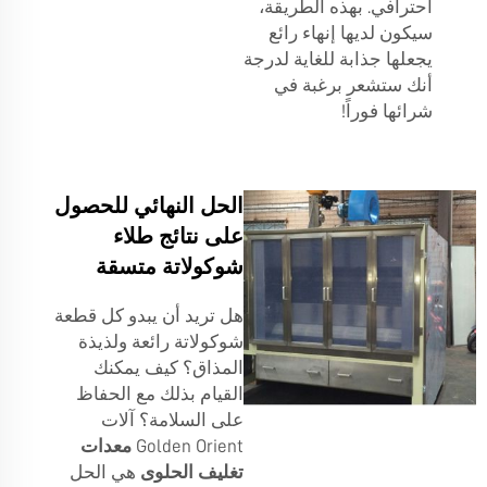
احترافي. بهذه الطريقة،
سيكون لديها إنهاء رائع
يجعلها جذابة للغاية لدرجة
أنك ستشعر برغبة في
شرائها فوراً!
الحل النهائي للحصول
على نتائج طلاء
شوكولاتة متسقة
هل تريد أن يبدو كل قطعة
شوكولاتة رائعة ولذيذة
المذاق؟ كيف يمكنك
القيام بذلك مع الحفاظ
على السلامة؟ آلات
Golden Orient
معدات
تغليف الحلوى
هي الحل