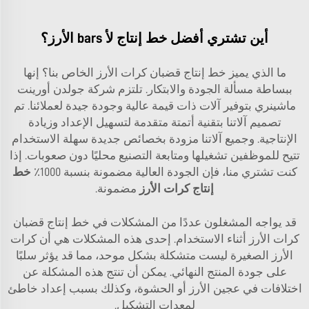
أين تشتري أفضل خط إنتاج لأ bars الأرز؟
ما الذي يميز خط إنتاج قضبان كرات الأرز الخاص بنا؟ إنها
ببساطة مسألة الجودة والابتكار. تلتزم شركة جولدن أورينت
ماشينري بتوفير آلات ذات قيمة عالية وجودة جيدة لعملائنا. تم
تصميم آلاتنا بتقنية أتمتة متقدمة لتسهيل الإعداد وزيادة
الإنتاجية. وجميع آلاتنا مزودة بخصائص جديدة سهلة الاستخدام
تتيح للموظفين تشغيلها ومتابعة التصنيع محليًا دون صعوبات. إذا
كنت تشتري منا، فإن الجودة العالية مضمونة بنسبة 1000٪
خط
إنتاج كرات الأرز
مضمونة.
قد يواجه المشغلون عددًا من المشكلات في خط إنتاج قضبان
كرات الأرز أثناء الاستخدام. إحدى هذه المشكلات هي أن كرات
الأرز الصغيرة ليست متشكلة بشكل موحد، مما قد يؤثر سلبًا
على جودة المنتج النهائي. يمكن أن تنتج هذه المشكلة عن
اختلافات في عجين الأرز أو الحشوة، وكذلك بسبب إعداد خاطئ
لمعدات التشكيل.