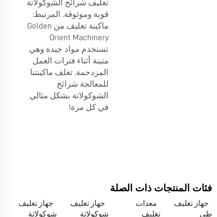
تغليف شرائح الشوكولاتة
قوية وموثوقة. المرتبط:
ماكينة تغليف من Golden
Orient Machinery
تستخدم مواد جيدة وهي
متينة أثناء فترات العمل
المزدحمة. تغلف ماكينتنا
للمعالجة شرائح
الشوكولاتة بشكل مثالي
في كل مرة!
فئات المنتجات ذات الصلة
جهاز تغليف
معدات
جهاز تغليف
جهاز تغليف
طي
تغليف
شوكولاتة
شوكولاتة