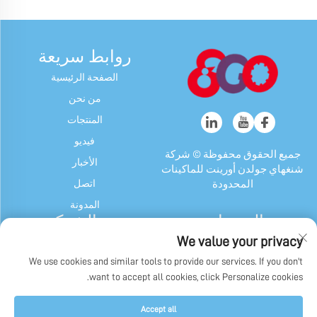
روابط سريعة
الصفحة الرئيسية
من نحن
المنتجات
فيديو
جميع الحقوق محفوظة © شركة
الأخبار
شنغهاي جولدن أورينت للماكينات
اتصل
المحدودة
المدونة
المنتجات
عن الشركة
We value your privacy
آلة الحلوى والعلكة
ملف الشركة
We use cookies and similar tools to provide our services. If you don't
جهاز شوكولاتة
تاريخنا
want to accept all cookies, click Personalize cookies.
ماكينة تغليف الحلوى والعلكة
عرض المصنع
وشوكولاتة
سياسة الخصوصية
Accept all