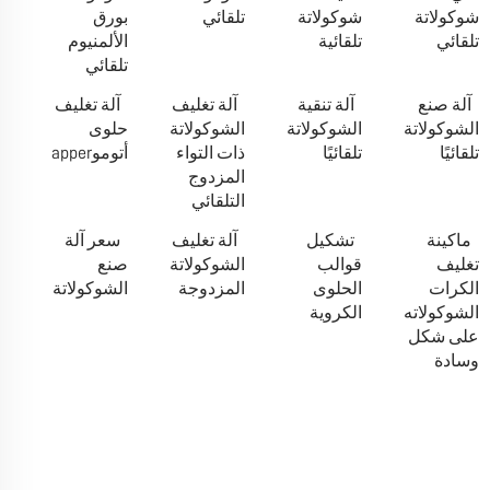
شوكولاتة
شوكولاتة
تلقائي
بورق
تلقائي
تلقائية
الألمنيوم
تلقائي
آلة صنع
آلة تنقية
آلة تغليف
آلة تغليف
الشوكولاتة
الشوكولاتة
الشوكولاتة
حلوى
تلقائيًا
تلقائيًا
ذات التواء
أتوموapper
المزدوج
التلقائي
ماكينة
تشكيل
آلة تغليف
سعر آلة
تغليف
قوالب
الشوكولاتة
صنع
الكرات
الحلوى
المزدوجة
الشوكولاتة
الشوكولاته
الكروية
على شكل
وسادة