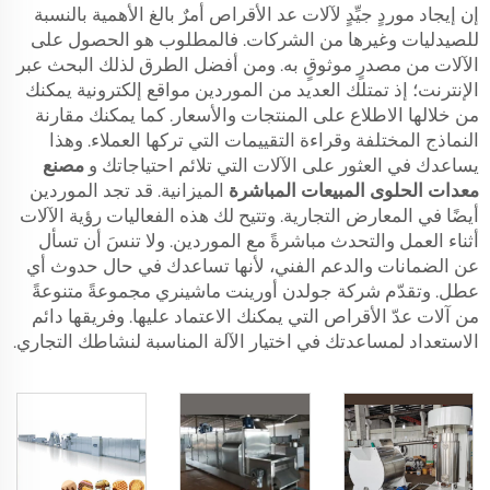
إن إيجاد موردٍ جيِّدٍ لآلات عد الأقراص أمرٌ بالغ الأهمية بالنسبة
للصيدليات وغيرها من الشركات. فالمطلوب هو الحصول على
الآلات من مصدرٍ موثوقٍ به. ومن أفضل الطرق لذلك البحث عبر
الإنترنت؛ إذ تمتلك العديد من الموردين مواقع إلكترونية يمكنك
من خلالها الاطلاع على المنتجات والأسعار. كما يمكنك مقارنة
النماذج المختلفة وقراءة التقييمات التي تركها العملاء. وهذا
يساعدك في العثور على الآلات التي تلائم احتياجاتك و
مصنع
معدات الحلوى المبيعات المباشرة
الميزانية. قد تجد الموردين
أيضًا في المعارض التجارية. وتتيح لك هذه الفعاليات رؤية الآلات
أثناء العمل والتحدث مباشرةً مع الموردين. ولا تنسَ أن تسأل
عن الضمانات والدعم الفني، لأنها تساعدك في حال حدوث أي
عطل. وتقدّم شركة جولدن أورينت ماشينري مجموعةً متنوعةً
من آلات عدّ الأقراص التي يمكنك الاعتماد عليها. وفريقها دائم
الاستعداد لمساعدتك في اختيار الآلة المناسبة لنشاطك التجاري.