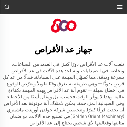
جهاز عد الأقراص
تلعب آلات عد الأقراص دورًا كبيرًا في العديد من الصناعات،
وبخاصة في الصيدليات. وتساعد هذه الآلات في عد الأقراص
بسرعة وبدقة، مما يُسهِّل المهمة على الصيادلة. فبدلًا من عد كل
قرص يدويًّا — وهي طريقة تستغرق وقتًا طويلاً وتعرّض للوقوع
في أخطاءٍ سهلة — تقوم آلة عد الأقراص بهذه المهمة بكفاءةٍ
عالية. وهذا لا يوفِّر الوقت فحسب، بل ويقلِّل أيضًا من الأخطاء.
وفي الصيدلية المزدحمة، يمكن لامتلاك آلة موثوقة لعد الأقراص
أن يحدث فرقًا كبيرًا. وتتخصص شركة جولدن أورينت ماشينري
(Golden Orient Machinery) في تصنيع هذه الآلات، مع ضمان
متانتها وفعاليتها لأي شخص يحتاج إلى عد الأقراص.