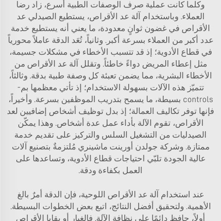
وكلما كانت عملية صرف الوصفات الطبية أسرع، زاد رضا
العملاء. وباستخدام آلة عد الأقراص، يستطيع الصيدلي عد
الأقراص في غضون ثوانٍ معدودة، ما يعني أنه يستطيع خدمة
عدد أكبر من العملاء بسرعة أكبر. وثانياً، تُعَد الدقة عاملاً محورياً
في قطاع الأدوية؛ إذ قد تتسبب الأخطاء في مشكلات جسيمة،
مثل إعطاء المريض دواءً خاطئاً. وتقلل آلة عد الأقراص من
الأخطاء البشرية، مما يضمن تعبئة كل وصفة طبية بدقة. وثالثاً،
تتميّز هذه الآلات بسهولة الاستخدام؛ إذ تأتي معظمها بم-
controls بسيطة، ما يسمح بتدريب الموظفين بسرعة. وأخيراً،
فإنها توفر تكاليف العمالة؛ إذ بدل توظيف أشخاص إضافيين لعد
الأقراص، تقوم الآلة بأداء عمل عدة أشخاص. وهذا يمكّن
الصيدليات من التشغيل السلس والتركيز على تقديم خدمة
ممتازة. وشركة جولدن أورينت ماشينري مُلتزمةٌ بتصنيع آلات
عالية الجودة تلبّي احتياجات قطاع الأدوية، وتساعدها على
العمل بكفاءة ودقة.
عند استخدام آلة عد الأقراص اللوحية، فإن الدقة أمرٌ بالغ
الأهمية. ولتحقيق أفضل النتائج، اتبع بعض الخطوات البسيطة.
أولاً، حافظ دائمًا على نظافة الآلة. فالغبار أو بقايا الأقراص