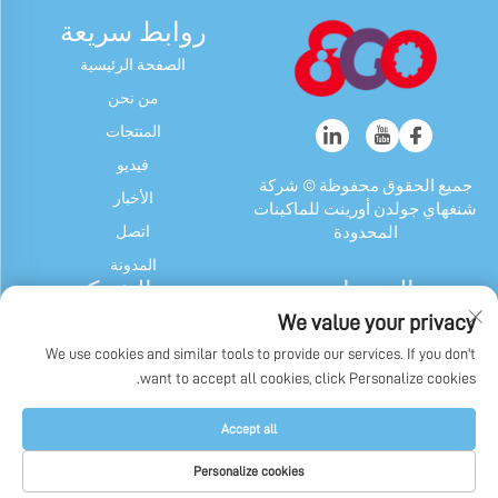
روابط سريعة
الصفحة الرئيسية
من نحن
المنتجات
فيديو
جميع الحقوق محفوظة © شركة
الأخبار
شنغهاي جولدن أورينت للماكينات
اتصل
المحدودة
المدونة
المنتجات
عن الشركة
We value your privacy
آلة الحلوى والعلكة
ملف الشركة
We use cookies and similar tools to provide our services. If you don't
جهاز شوكولاتة
تاريخنا
want to accept all cookies, click Personalize cookies.
ماكينة تغليف الحلوى والعلكة
عرض المصنع
وشوكولاتة
سياسة الخصوصية
Accept all
آلات أخرى
Personalize cookies