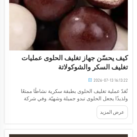
كيف يحسّن جهاز تغليف الحلوى عمليات
تغليف السكر والشوكولاتة
2026-07-13 16:13:22
تُعَدّ عملية تغليف الحلوى بطبقة سكرية نشاطًا ممتعًا
ولذيذًا يجعل الحلوى تبدو جميلة وشهيّة. وفي شركة
جولدن أورينت ماشينري، ندرك تمامًا مدى أهمية امتلاك
عرض المزيد
المعدات المناسبة لتغليف الحلوى. وتساعد آلة تغليف
الحلوى في توزيع السكر أو الشوكولاتة بشكلٍ متساوٍ
على...