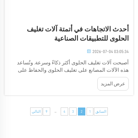
أحدث الاتجاهات في أتمتة آلات تغليف
الحلوى للتطبيقات الصناعية
2026-07-04 03:05:34
أصبحت آلات تغليف الحلوى أكثر ذكاءً وسرعة. وتُساعد
هذه الآلات المصانع على تغليف الحلوى والحفاظ على
نضارتها لصالح العملاء. وتقود شركة جولدن أورينت
عرض المزيد
ماشينري هذه التحوّلات. وتتيح التقنيات الجديدة لأنواع
جديدة من آلات تغليف الشوكولاتة والحلوى على شكل
وسائد أن تعمل بكفاءة أعلى وبتكاليف تشغيل أقل...
...
السابق
1
2
3
4
9
التالي