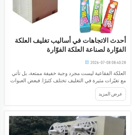
أحدث الاتجاهات في أساليب تغليف العلكة
الفوّارة لصناعة العلكة الفوّارة
2026-07-08 08:40:28
العلكة الفقاعية ليست مجرد وجبة خفيفة ممتعة، بل تأتي
مع تغيّرات مثيرة في التغليف تختلف كثيرًا. فبعض العبوات
زاهية الألوان وجذّابة، بينما تُركّز أخرى على كونها صديقة
عرض المزيد
للبيئة. وهذا ما يجعلها بارزة على الرفوف ويثير اهتمام
العملاء. وتتولى شركات مثل Golden Orient Machinery...