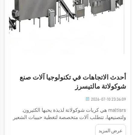
أحدث الاتجاهات في تكنولوجيا آلات صنع
شوكولاتة مالتيسرز
2026-07-10 23:36:09
maltisrs هي كريات شوكولاتة لذيذة يحبها الكثيرون.
ولتصنيعها، تتطلب آلات متخصصة لتغطية حبيبات الشعير
بالشوكولاتة بشكل مثالي. وفي شركة جولدن أورينت
عرض المزيد
ماشينري، نسعى دائمًا لإيجاد سبلٍ جديدةٍ لتحسين هذه