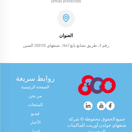
[email protected]
العنوان
رقم 3، طريق تشانغ يانغ 1647، شنغهاي 200135 الصين
روابط سريعة
الصفحة الرئيسية
من نحن
المنتجات
فيديو
جميع الحقوق محفوظة © شركة
الأخبار
شنغهاي جولدن أورينت للماكينات
اتصل
المحدودة