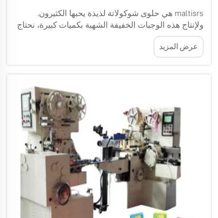
maltisrs هي حلوى شوكولاتة لذيذة يحبها الكثيرون.
ولإنتاج هذه الوجبات الخفيفة الشهية بكميات كبيرة، نحتاج
إلى آلات خاصة. وقد صُمّمت هذه الآلات خصيصًا للمصانع
عرض المزيد
لإنتاج حلوى مالتيسرز على نطاق واسع. وفي شركة
جولدن أورينت ماشينري، نركّز على تصميم آلات فعّالة...