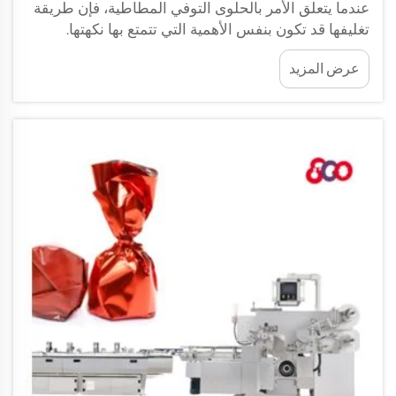
عندما يتعلق الأمر بالحلوى التوفي المطاطية، فإن طريقة
تغليفها قد تكون بنفس الأهمية التي تتمتع بها نكهتها.
ويُحافظ التغليف الجيد على نضارة الحلوى ويجعل مظهرها
عرض المزيد
جذّابًا أيضًا. وهناك العديد من الطرق لتغليف الحلوى
المطاطية، ولكل منها أسلوبه الخاص. فعلى سبيل المثال،
يستخدم البعض أوراق رقائق ملوَّنة...