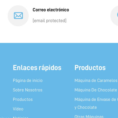
Correo electrónico
[email protected]
Enlaces rápidos
Productos
Página de inicio
Máquina de Caramelos 
Sobre Nosotros
Máquina De Chocolate
Productos
Máquina de Envase de 
y Chocolate
Vídeo
Otras Máquinas