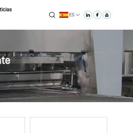
ticias
ES
ate