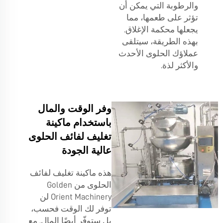
والرطوبة التي يمكن أن
تؤثر على طعمها، مما
يجعلها محكمة الإغلاق.
بهذه الطريقة، سيتلقى
عملاؤك الحلوى الأحدث
والأكثر لذة.
وفر الوقت والمال
باستخدام ماكينة
تغليف لفائف الحلوى
عالية الجودة
هذه ماكينة تغليف لفائف
الحلوى من Golden
Orient Machinery لن
توفر لك الوقت فحسب،
بل ستوفّر أيضًا المال. مع