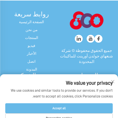
روابط سريعة
الصفحة الرئيسية
من نحن
المنتجات
فيديو
جميع الحقوق محفوظة © شركة
الأخبار
شنغهاي جولدن أورينت للماكينات
اتصل
المحدودة
المدونة
المنتجات
عن الشركة
We value your privacy
آلة الحلوى والعلكة
ملف الشركة
We use cookies and similar tools to provide our services. If you don't
جهاز شوكولاتة
تاريخنا
want to accept all cookies, click Personalize cookies.
ماكينة تغليف الحلوى والعلكة
عرض المصنع
وشوكولاتة
سياسة الخصوصية
Accept all
آلات أخرى