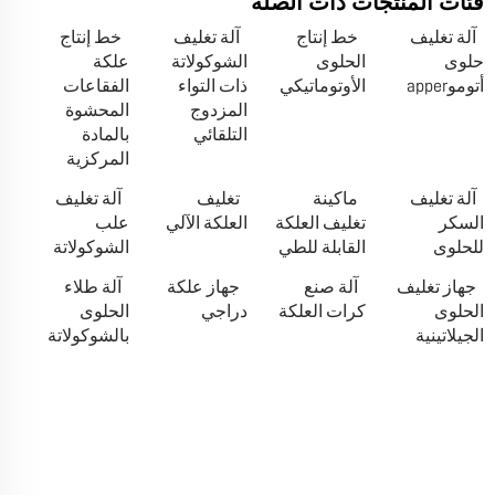
فئات المنتجات ذات الصلة
آلة تغليف
خط إنتاج
آلة تغليف
خط إنتاج
حلوى
الحلوى
الشوكولاتة
علكة
أتوموapper
الأوتوماتيكي
ذات التواء
الفقاعات
المزدوج
المحشوة
التلقائي
بالمادة
المركزية
آلة تغليف
ماكينة
تغليف
آلة تغليف
السكر
تغليف العلكة
العلكة الآلي
علب
للحلوى
القابلة للطي
الشوكولاتة
جهاز تغليف
آلة صنع
جهاز علكة
آلة طلاء
الحلوى
كرات العلكة
دراجي
الحلوى
الجيلاتينية
بالشوكولاتة