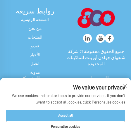
روابط سريعة
الصفحة الرئيسية
من نحن
المنتجات
فيديو
جميع الحقوق محفوظة © شركة
الأخبار
شنغهاي جولدن أورينت للماكينات
اتصل
المحدودة
مدونة
المنتجات
عن الشركة
We value your privacy
آلة الحلوى والعلكة
ملف الشركة
We use cookies and similar tools to provide our services. If you don't
جهاز شوكولاتة
تاريخنا
want to accept all cookies, click Personalize cookies.
ماكينة تغليف الحلوى والعلكة
عرض المصنع
وشوكولاتة
سياسة الخصوصية
Accept all
آلات أخرى
Personalize cookies