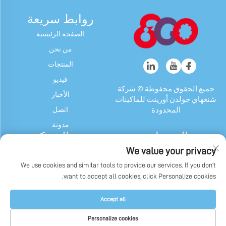
روابط سريعة
الصفحة الرئيسية
من نحن
المنتجات
فيديو
جميع الحقوق محفوظة © شركة
الأخبار
شنغهاي جولدن أورينت للماكينات
اتصل
المحدودة
مدونة
المنتجات
عن الشركة
We value your privacy
آلة الحلوى والعلكة
ملف الشركة
We use cookies and similar tools to provide our services. If you don't
جهاز شوكولاتة
تاريخنا
want to accept all cookies, click Personalize cookies.
ماكينة تغليف الحلوى والعلكة
عرض المصنع
وشوكولاتة
سياسة الخصوصية
Accept all
آلات أخرى
Personalize cookies