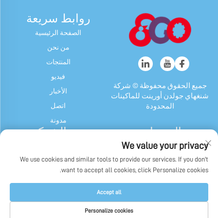
روابط سريعة
الصفحة الرئيسية
من نحن
المنتجات
فيديو
جميع الحقوق محفوظة © شركة
الأخبار
شنغهاي جولدن أورينت للماكينات
اتصل
المحدودة
مدونة
المنتجات
عن الشركة
We value your privacy
آلة الحلوى والعلكة
ملف الشركة
We use cookies and similar tools to provide our services. If you don't
جهاز شوكولاتة
تاريخنا
want to accept all cookies, click Personalize cookies.
ماكينة تغليف الحلوى والعلكة
عرض المصنع
وشوكولاتة
سياسة الخصوصية
Accept all
آلات أخرى
Personalize cookies