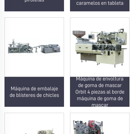
caramelos en tableta
Máquina de envoltura
de goma de mascar
Máquina de embalaje
Orbit 4 piezas al borde
de blísteres de chicles
máquina de goma de
mascar