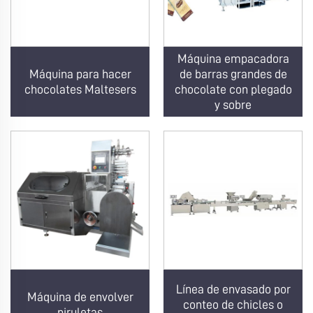
Máquina empacadora
Máquina para hacer
de barras grandes de
chocolates Maltesers
chocolate con plegado
y sobre
Línea de envasado por
Máquina de envolver
conteo de chicles o
piruletas