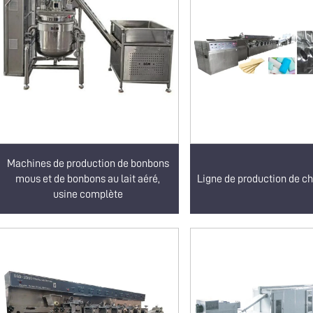
Machines de production de bonbons
mous et de bonbons au lait aéré,
Ligne de production de 
usine complète