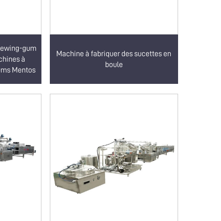
chewing-gum
Machine à fabriquer des sucettes en
chines à
boule
gums Mentos