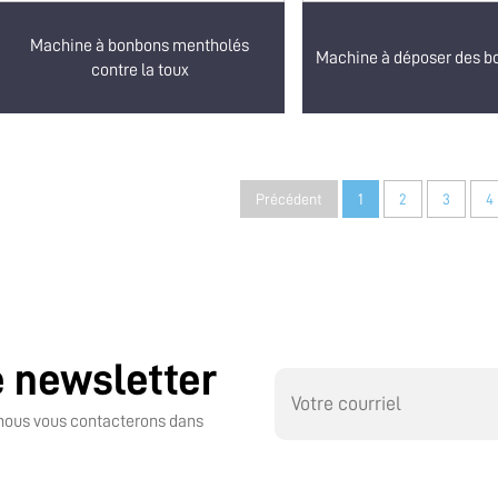
Machine à bonbons mentholés
Machine à déposer des b
contre la toux
Précédent
1
2
3
4
e newsletter
t nous vous contacterons dans