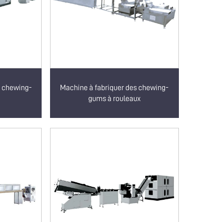
s chewing-
Machine à fabriquer des chewing-
gums à rouleaux