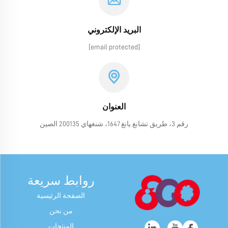
البريد الإلكتروني
[email protected]
العنوان
رقم 3، طريق تشانغ يانغ 1647، شنغهاي 200135 الصين
روابط سريعة
الصفحة الرئيسية
من نحن
المنتجات